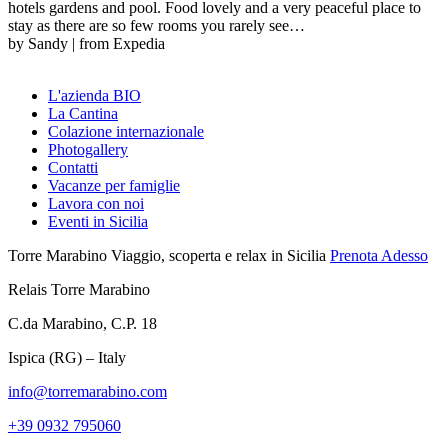
hotels gardens and pool. Food lovely and a very peaceful place to
stay as there are so few rooms you rarely see…
by Sandy | from Expedia
L'azienda BIO
La Cantina
Colazione internazionale
Photogallery
Contatti
Vacanze per famiglie
Lavora con noi
Eventi in Sicilia
Torre Marabino
Viaggio, scoperta e relax in Sicilia
Prenota Adesso
Relais Torre Marabino
C.da Marabino, C.P. 18
Ispica (RG) – Italy
info@torremarabino.com
+39 0932 795060