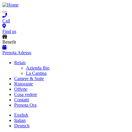
Salta
al
Toggle
contenuto
navigation
principale
Call
Find us
Benefit
Prenota Adesso
Main
Relais
Azienda Bio
navigation
La Cantina
Camere & Suite
Ristorante
Offerte
Cosa vedere
Contatti
Prenota Ora
English
Italian
Deutsch