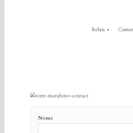
Salta
al
contenuto
principale
Main
Relais
Camer
navigation
Nome