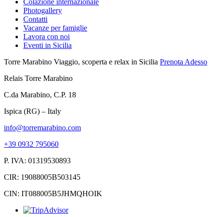
Colazione internazionale
Photogallery
Contatti
Vacanze per famiglie
Lavora con noi
Eventi in Sicilia
Torre Marabino
Viaggio, scoperta e relax in Sicilia
Prenota Adesso
Relais Torre Marabino
C.da Marabino, C.P. 18
Ispica (RG) – Italy
info@torremarabino.com
+39 0932 795060
P. IVA: 01319530893
CIR: 19088005B503145
CIN: IT088005B5JHMQHOIK