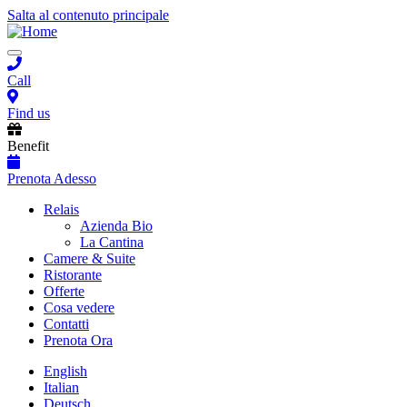
Salta al contenuto principale
Toggle
navigation
Call
Find us
Benefit
Prenota Adesso
Main
Relais
Azienda Bio
navigation
La Cantina
Camere & Suite
Ristorante
Offerte
Cosa vedere
Contatti
Prenota Ora
English
Italian
Deutsch