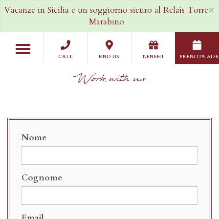
Salta
×
Vacanze in Sicilia e un soggiorno sicuro al Relais Torre
al
Marabino
contenuto
principale
Toggle
navigation
CALL
FIND US
BENEFIT
PRENOTA ADE
Work with us
Nome
Cognome
Email