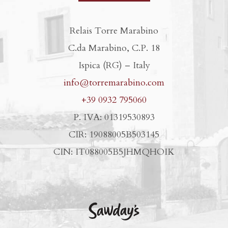
Relais Torre Marabino
C.da Marabino, C.P. 18
Ispica (RG) – Italy
info@torremarabino.com
+39 0932 795060
P. IVA: 01319530893
CIR: 19088005B503145
CIN: IT088005B5JHMQHOIK