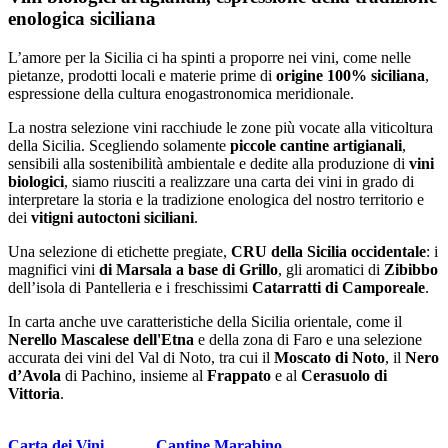
enologica siciliana
L’amore per la Sicilia ci ha spinti a proporre nei vini, come nelle
pietanze, prodotti locali e materie prime di
origine 100% siciliana
,
espressione della cultura enogastronomica meridionale.
La nostra selezione vini racchiude le zone più vocate alla viticoltura
della Sicilia. Scegliendo solamente
piccole cantine artigianali
,
sensibili alla sostenibilità ambientale e dedite alla produzione di
vini
biologici
, siamo riusciti a realizzare una carta dei vini in grado di
interpretare la storia e la tradizione enologica del nostro territorio e
dei
vitigni autoctoni siciliani
.
Una selezione di etichette pregiate,
CRU della Sicilia occidentale
: i
magnifici vini
di Marsala a base di Grillo
, gli aromatici di
Zibibbo
dell’isola di Pantelleria e i freschissimi
Catarratti di Camporeale
.
In carta anche uve caratteristiche della Sicilia orientale, come il
Nerello Mascalese dell'Etna
e della zona di Faro e una selezione
accurata dei vini del Val di Noto, tra cui il
Moscato di Noto
, il
Nero
d’Avola
di Pachino, insieme al
Frappato
e al
Cerasuolo di
Vittoria
.
Carta dei Vini
Cantine Marabino