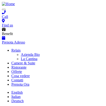
Salta
al
Toggle
contenuto
navigation
principale
Call
Find us
Benefit
Prenota Adesso
Main
Relais
Azienda Bio
navigation
La Cantina
Camere & Suite
Ristorante
Offerte
Cosa vedere
Contatti
Prenota Ora
English
Italian
Deutsch