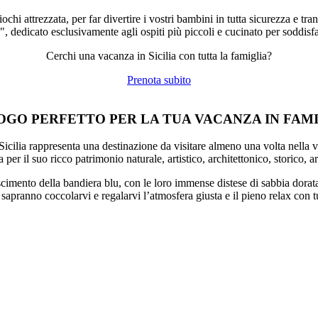
chi attrezzata, per far divertire i vostri bambini in tutta sicurezza e
 dedicato esclusivamente agli ospiti più piccoli e cucinato per soddisfar
Cerchi una vacanza in Sicilia con tutta la famiglia?
Prenota subito
UOGO PERFETTO PER LA TUA VACANZA IN FAM
Sicilia rappresenta una destinazione da visitare almeno una volta nella v
er il suo ricco patrimonio naturale, artistico, architettonico, storico, a
imento della bandiera blu, con le loro immense distese di sabbia dorata 
 sapranno coccolarvi e regalarvi l’atmosfera giusta e il pieno relax con t