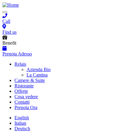
Salta
al
Toggle
contenuto
navigation
principale
Call
Find us
Benefit
Prenota Adesso
Main
Relais
Azienda Bio
navigation
La Cantina
Camere & Suite
Ristorante
Offerte
Cosa vedere
Contatti
Prenota Ora
English
Italian
Deutsch