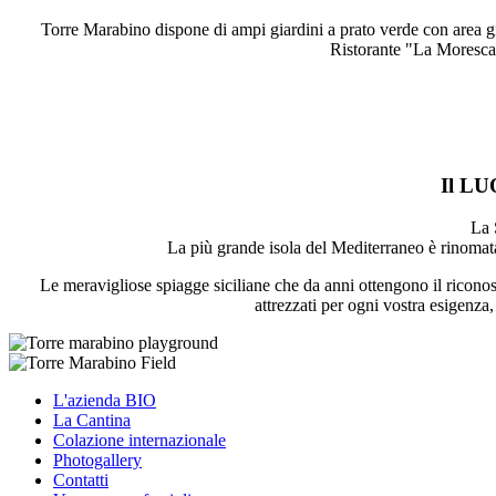
Torre Marabino dispone di ampi giardini a prato verde con area gio
Ristorante "La Moresca",
Il L
La 
La più grande isola del Mediterraneo è rinomata p
Le meravigliose spiagge siciliane che da anni ottengono il riconosc
attrezzati per ogni vostra esigenza,
L'azienda BIO
La Cantina
Colazione internazionale
Photogallery
Contatti