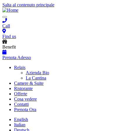
Salta al contenuto principale
Toggle
navigation
Call
Find us
Benefit
Prenota Adesso
Main
Relais
Azienda Bio
navigation
La Cantina
Camere & Suite
Ristorante
Offerte
Cosa vedere
Contatti
Prenota Ora
English
Italian
Deutsch