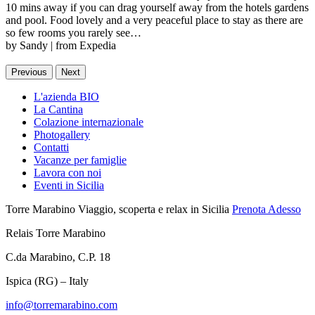
10 mins away if you can drag yourself away from the hotels gardens
and pool. Food lovely and a very peaceful place to stay as there are
so few rooms you rarely see…
by Sandy | from Expedia
Previous
Next
L'azienda BIO
La Cantina
Colazione internazionale
Photogallery
Contatti
Vacanze per famiglie
Lavora con noi
Eventi in Sicilia
Torre Marabino
Viaggio, scoperta e relax in Sicilia
Prenota Adesso
Relais Torre Marabino
C.da Marabino, C.P. 18
Ispica (RG) – Italy
info@torremarabino.com