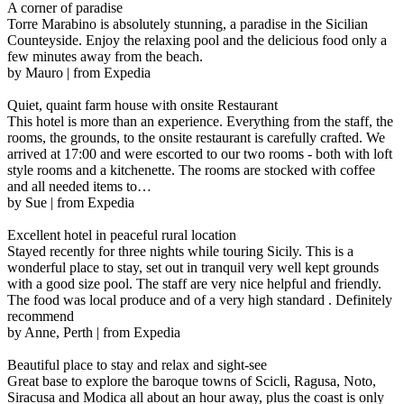
A corner of paradise
Torre Marabino is absolutely stunning, a paradise in the Sicilian
Counteyside. Enjoy the relaxing pool and the delicious food only a
few minutes away from the beach.
by Mauro | from Expedia
Quiet, quaint farm house with onsite Restaurant
This hotel is more than an experience. Everything from the staff, the
rooms, the grounds, to the onsite restaurant is carefully crafted. We
arrived at 17:00 and were escorted to our two rooms - both with loft
style rooms and a kitchenette. The rooms are stocked with coffee
and all needed items to…
by Sue | from Expedia
Excellent hotel in peaceful rural location
Stayed recently for three nights while touring Sicily. This is a
wonderful place to stay, set out in tranquil very well kept grounds
with a good size pool. The staff are very nice helpful and friendly.
The food was local produce and of a very high standard . Definitely
recommend
by Anne, Perth | from Expedia
Beautiful place to stay and relax and sight-see
Great base to explore the baroque towns of Scicli, Ragusa, Noto,
Siracusa and Modica all about an hour away, plus the coast is only