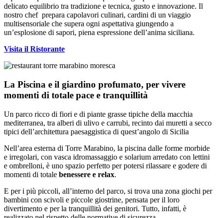
delicato equilibrio tra tradizione e tecnica, gusto e innovazione. Il
nostro chef prepara capolavori culinari, cardini di un viaggio
multisensoriale che supera ogni aspettativa giungendo a
un’esplosione di sapori, piena espressione dell’anima siciliana.
Visita il Ristorante
La Piscina e il giardino profumato, per vivere
momenti di totale pace e tranquillità
Un parco ricco di fiori e di piante grasse tipiche della macchia
mediterranea, tra alberi di ulivo e carrubi, recinto dai muretti a secco
tipici dell’architettura paesaggistica di quest’angolo di Sicilia
Nell’area esterna di Torre Marabino, la piscina dalle forme morbide
e irregolari, con vasca idromassaggio e solarium arredato con lettini
e ombrelloni, è uno spazio perfetto per potersi rilassare e godere di
momenti di totale
benessere e relax
.
E per i più piccoli, all’interno del parco, si trova una zona giochi per
bambini con scivoli e piccole giostrine, pensata per il loro
divertimento e per la tranquillità dei genitori. Tutto, infatti, è
realizzato nel rispetto delle normative di sicurezza.