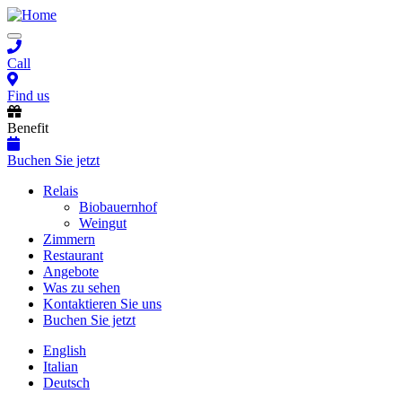
Skip
to
Toggle
main
navigation
content
Call
Find us
Benefit
Buchen Sie jetzt
Main
Relais
Biobauernhof
navigation
Weingut
Zimmern
Restaurant
Angebote
Was zu sehen
Kontaktieren Sie uns
Buchen Sie jetzt
English
Italian
Deutsch