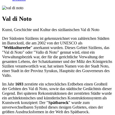
Val di Noto
Kunst, Geschichte und Kultur des sizilianischen Val di Noto
Der Südosten Siziliens ist gekennzeichnet von zahlreichen Städten
im Barockstil, die am 2002 von der UNESCO als
"
Weltkulturerbe
" anerkannt wurden. Dieses Gebiet Siziliens, das
"Val di Noto" oder "Vallo di Noto" gennat wird, einst ein
Verwaltungsbezirk war, der für die gerichtliche Verwaltung der
gesamten Lehens, der Schatzkammer und der Miliz des Königreichs
Sizilien verantwortlich war, hat seinen Namen von der Stadt Noto,
einer Stadt in der Provinz Syrakus, Hauptsitz des Gouverneurs des
Vallo.
Im Jahr
1693
zerstörte ein schreckliches Erdbeben einen Großteil
der Gebiten des Val di Noto, sowie das städtische Gedächtnis dieser
Gegend. Bei späteren Rekonstruktionen der zerstörten Städte wurde
ein architektonisches und künstlerisches Konstruktionssystem als
Kunstwerk konzipiert: Der "
Spätbarock
" wurde zum
unverwechselbaren Symbol dieses riesigen Gebietes, eines der
größten Ausdrucksformen in der Welt des Spätbarock.