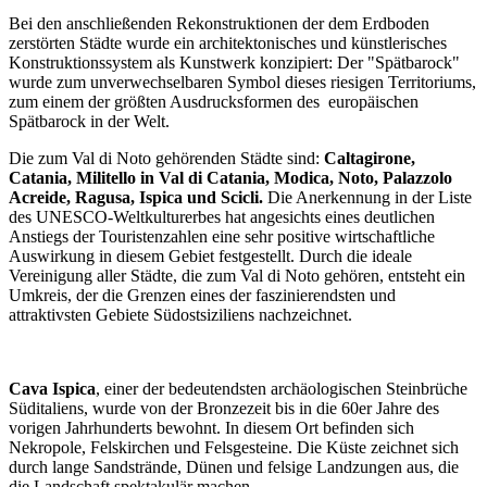
Bei den anschließenden Rekonstruktionen der dem Erdboden
zerstörten Städte wurde ein architektonisches und künstlerisches
Konstruktionssystem als Kunstwerk konzipiert: Der "Spätbarock"
wurde zum unverwechselbaren Symbol dieses riesigen Territoriums,
zum einem der größten Ausdrucksformen des europäischen
Spätbarock in der Welt.
Die zum Val di Noto gehörenden Städte sind:
Caltagirone,
Catania, Militello in Val di Catania, Modica, Noto, Palazzolo
Acreide, Ragusa, Ispica und Scicli.
Die Anerkennung in der Liste
des UNESCO-Weltkulturerbes hat angesichts eines deutlichen
Anstiegs der Touristenzahlen eine sehr positive wirtschaftliche
Auswirkung in diesem Gebiet festgestellt. Durch die ideale
Vereinigung aller Städte, die zum Val di Noto gehören, entsteht ein
Umkreis, der die Grenzen eines der faszinierendsten und
attraktivsten Gebiete Südostsiziliens nachzeichnet.
Cava Ispica
, einer der bedeutendsten archäologischen Steinbrüche
Süditaliens, wurde von der Bronzezeit bis in die 60er Jahre des
vorigen Jahrhunderts bewohnt. In diesem Ort befinden sich
Nekropole, Felskirchen und Felsgesteine. Die Küste zeichnet sich
durch lange Sandstrände, Dünen und felsige Landzungen aus, die
die Landschaft spektakulär machen.