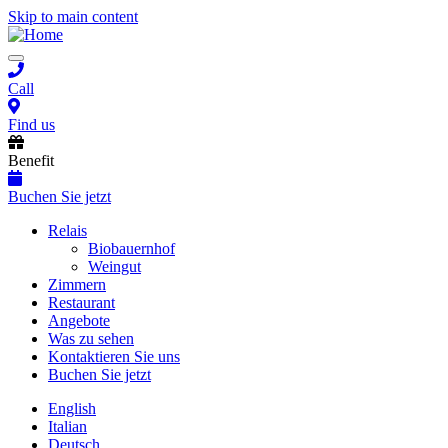
Skip to main content
Toggle
navigation
Call
Find us
Benefit
Buchen Sie jetzt
Main
Relais
Biobauernhof
navigation
Weingut
Zimmern
Restaurant
Angebote
Was zu sehen
Kontaktieren Sie uns
Buchen Sie jetzt
English
Italian
Deutsch