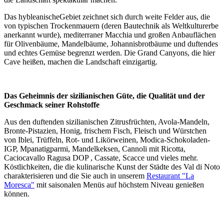
Das hybleanischeGebiet zeichnet sich durch weite Felder aus, die
von typischen Trockenmauern (deren Bautechnik als Weltkulturerbe
anerkannt wurde), mediterraner Macchia und großen Anbauflächen
für Olivenbäume, Mandelbäume, Johannisbrotbäume und duftendes
und echtes Gemüse begrenzt werden. Die Grand Canyons, die hier
Cave heißen, machen die Landschaft einzigartig.
Das Geheimnis der sizilianischen Güte, die Qualität und der
Geschmack seiner Rohstoffe
Aus den duftenden sizilianischen Zitrusfrüchten, Avola-Mandeln,
Bronte-Pistazien, Honig, frischem Fisch, Fleisch und Würstchen
von Iblei, Trüffeln, Rot- und Likörweinen, Modica-Schokoladen-
IGP, Mpanatigparmi, Mandelkeksen, Cannoli mit Ricotta,
Caciocavallo Ragusa DOP , Cassate, Scacce und vieles mehr.
Köstlichkeiten, die die kulinarische Kunst der Städte des Val di Noto
charakterisieren und die Sie auch in unserem
Restaurant "La
Moresca"
mit saisonalen Menüs auf höchstem Niveau genießen
können.