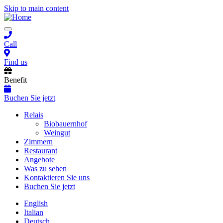
Skip to main content
Toggle
navigation
Call
Find us
Benefit
Buchen Sie jetzt
Main
Relais
Biobauernhof
navigation
Weingut
Zimmern
Restaurant
Angebote
Was zu sehen
Kontaktieren Sie uns
Buchen Sie jetzt
English
Italian
Deutsch