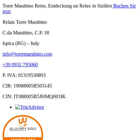
Torre Marabino
Reise, Entdeckung un Relax in Sizilien
Buchen Sie
jetzt
Relais Torre Marabino
C.da Marabino, C.P. 18
Ispica (RG) – Italy
info@torremarabino.com
+39 0932 795060
P. IVA: 01319530893
CIR: 19088005B503145
CIN: IT088005B5JHMQHOIK
SLUURPY
2023