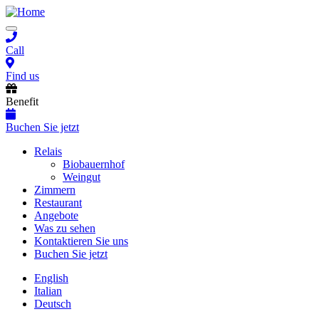
Skip
to
Toggle
main
navigation
content
Call
Find us
Benefit
Buchen Sie jetzt
Main
Relais
Biobauernhof
navigation
Weingut
Zimmern
Restaurant
Angebote
Was zu sehen
Kontaktieren Sie uns
Buchen Sie jetzt
English
Italian
Deutsch