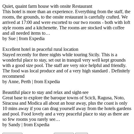
Quiet, quaint farm house with onsite Restaurant
This hotel is more than an experience. Everything from the staff, the
rooms, the grounds, to the onsite restaurant is carefully crafted. We
arrived at 17:00 and were escorted to our two rooms - both with loft
style rooms and a kitchenette. The rooms are stocked with coffee
and all needed items to…
by Sue | from Expedia
Excellent hotel in peaceful rural location
Stayed recently for three nights while touring Sicily. This is a
wonderful place to stay, set out in tranquil very well kept grounds
with a good size pool. The staff are very nice helpful and friendly.
The food was local produce and of a very high standard . Definitely
recommend
by Anne, Perth | from Expedia
Beautiful place to stay and relax and sight-see
Great base to explore the baroque towns of Scicli, Ragusa, Noto,
Siracusa and Modica all about an hour away, plus the coast is only
10 mins away if you can drag yourself away from the hotels gardens
and pool. Food lovely and a very peaceful place to stay as there are
so few rooms you rarely see…
by Sandy | from Expedia