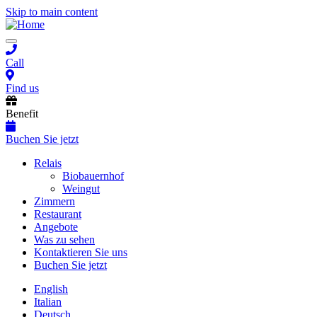
Skip to main content
Toggle
navigation
Call
Find us
Benefit
Buchen Sie jetzt
Main
Relais
Biobauernhof
navigation
Weingut
Zimmern
Restaurant
Angebote
Was zu sehen
Kontaktieren Sie uns
Buchen Sie jetzt
English
Italian
Deutsch