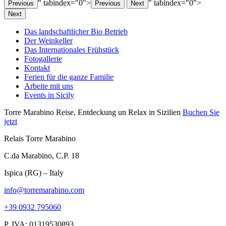
" tabindex="0">
" tabindex="0">
Previous
Previous
Next
Next
Das landschaftlicher Bio Betrieb
Der Weinkeller
Das Internationales Frühstück
Fotogallerie
Kontakt
Ferien für die ganze Familie
Arbeite mit uns
Events in Sicily
Torre Marabino
Reise, Entdeckung un Relax in Sizilien
Buchen Sie
jetzt
Relais Torre Marabino
C.da Marabino, C.P. 18
Ispica (RG) – Italy
info@torremarabino.com
+39 0932 795060
P. IVA: 01319530893