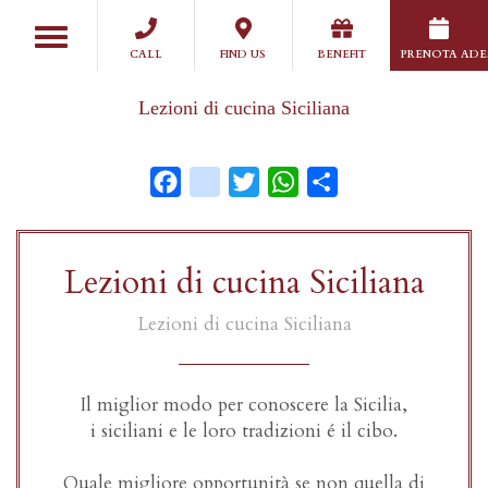
Salta
Toggle
al
navigation
CALL
FIND US
BENEFIT
PRENOTA ADE
contenuto
principale
Lezioni di cucina Siciliana
Facebook
instagram
Twitter
WhatsApp
Share
Lezioni di cucina Siciliana
Lezioni di cucina Siciliana
Il miglior modo per conoscere la Sicilia,
i siciliani e le loro tradizioni é il cibo.
Quale migliore opportunità se non quella di