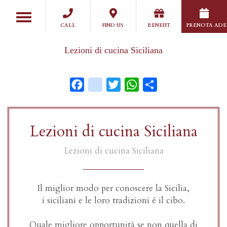
Salta
Toggle
al
navigation
CALL
FIND US
BENEFIT
PRENOTA ADE
contenuto
principale
Lezioni di cucina Siciliana
Facebook
instagram
Twitter
WhatsApp
Share
Lezioni di cucina Siciliana
Lezioni di cucina Siciliana
Il miglior modo per conoscere la Sicilia,
i siciliani e le loro tradizioni é il cibo.
Quale migliore opportunità se non quella di