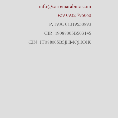
info@torremarabino.com
+39 0932 795060
P. IVA: 01319530893
CIR: 19088005B503145
CIN: IT088005B5JHMQHOIK