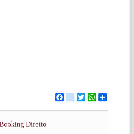
usa Ibla 2026
Facebook
instagram
Twitter
WhatsApp
Share
Booking Diretto