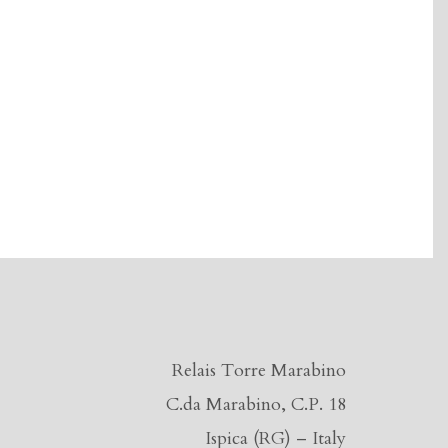
Relais Torre Marabino
C.da Marabino, C.P. 18
Ispica (RG) – Italy