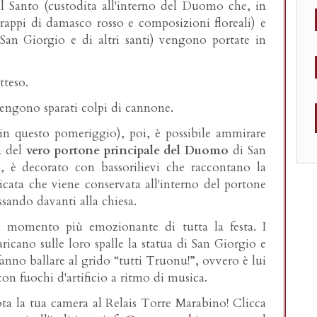
el Santo (custodita all'interno del Duomo che, in
appi di damasco rosso e composizioni floreali) e
 San Giorgio e di altri santi) vengono portate in
tteso.
engono sparati colpi di cannone.
in questo pomeriggio), poi, è possibile ammirare
a del
vero portone principale del Duomo
di San
, è decorato con bassorilievi che raccontano la
icata che viene conservata all'interno del portone
ando davanti alla chiesa.
 il momento più emozionante di tutta la festa. I
caricano sulle loro spalle la statua di San Giorgio e
nno ballare al grido “tutti Truonu!”, ovvero è lui
 con fuochi d'artificio a ritmo di musica.
ta la tua camera al Relais Torre Marabino! Clicca