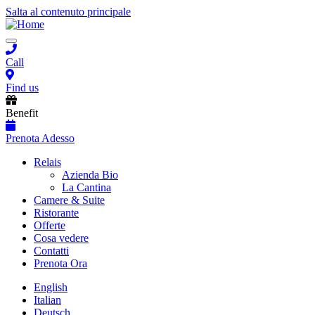
Salta al contenuto principale
Toggle
navigation
Call
Find us
Benefit
Prenota Adesso
Main
Relais
Azienda Bio
navigation
La Cantina
Camere & Suite
Ristorante
Offerte
Cosa vedere
Contatti
Prenota Ora
English
Italian
Deutsch