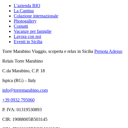
L'azienda BIO
La Cantina
Colazione internazionale
Photogallery
Contatti
Vacanze per famiglie
Lavora con noi
Eventi in Sicilia
Torre Marabino
Viaggio, scoperta e relax in Sicilia
Prenota Adesso
Relais Torre Marabino
C.da Marabino, C.P. 18
Ispica (RG) – Italy
info@torremarabino.com
+39 0932 795060
P. IVA: 01319530893
CIR: 19088005B503145