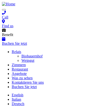
Skip
to
Toggle
main
navigation
content
Call
Find us
Benefit
Buchen Sie jetzt
Main
Relais
Biobauernhof
navigation
Weingut
Zimmern
Restaurant
Angebote
Was zu sehen
Kontaktieren Sie uns
Buchen Sie jetzt
English
Italian
Deutsch