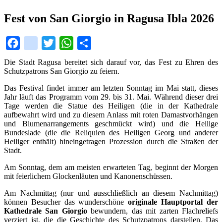
Fest von San Giorgio in Ragusa Ibla 2026
Facebook
instagram
Twitter
WhatsApp
Share
Die Stadt Ragusa bereitet sich darauf vor, das Fest zu Ehren des
Schutzpatrons San Giorgio zu feiern.
Das Festival findet immer am letzten Sonntag im Mai statt, dieses
Jahr läuft das Programm vom 29. bis 31. Mai. Während dieser drei
Tage werden die Statue des Heiligen (die in der Kathedrale
aufbewahrt wird und zu diesem Anlass mit roten Damastvorhängen
und Blumenarrangements geschmückt wird) und die Heilige
Bundeslade (die die Reliquien des Heiligen Georg und anderer
Heiliger enthält) hineingetragen Prozession durch die Straßen der
Stadt.
Am Sonntag, dem am meisten erwarteten Tag, beginnt der Morgen
mit feierlichem Glockenläuten und Kanonenschüssen.
Am Nachmittag (nur und ausschließlich an diesem Nachmittag)
können Besucher das wunderschöne
originale Hauptportal der
Kathedrale San Giorgio
bewundern, das mit zarten Flachreliefs
verziert ist, die die Geschichte des Schutzpatrons darstellen. Das