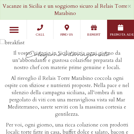
Salta
×
Vacanze in Sicilia e un soggiorno sicuro al Relais Torre
al
Marabino
contenuto
principale
Toggle
navigation
CALL
FIND US
BENEFIT
PRENOTA ADE
Colazione internazionale
Il vostro viaggio in Sicilia inizia ogni giorno da
un’abbondante e gustosa colazione preparata dal
nostro chef con materie prime genuine e locali.
Al risveglio il Relais Torre Marabino coccola ogni
ospite con sfiziose e nutrienti proposte. Nella pace e nel
silenzio della campagna siciliana, all’ombra di un
pergolato di viti con una meravigliosa vista sul Mar
Mediterraneo, sarete serviti con la massima cortesia e
gentilezza.
Per voi, ogni giorno, una ricca colazione con prodotti
locali: torte fatte in casa, buffet dolce e salato, bacon e