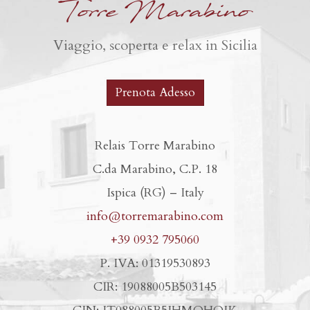
Torre Marabino
Viaggio, scoperta e relax in Sicilia
Prenota Adesso
Relais Torre Marabino
C.da Marabino, C.P. 18
Ispica (RG) – Italy
info@torremarabino.com
+39 0932 795060
P. IVA: 01319530893
CIR: 19088005B503145