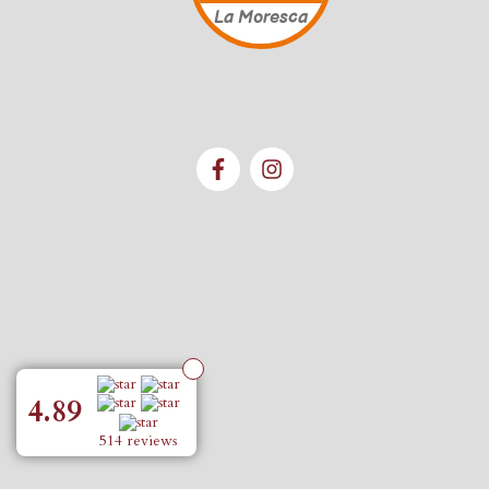
La Moresca
4.89
514 reviews