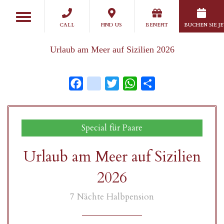
Skip
Toggle
to
navigation
CALL
FIND US
BENEFIT
BUCHEN SIE J
main
content
Urlaub am Meer auf Sizilien 2026
Facebook
instagram
Twitter
WhatsApp
Share
Special für Paare
Urlaub am Meer auf Sizilien
2026
7 Nächte Halbpension