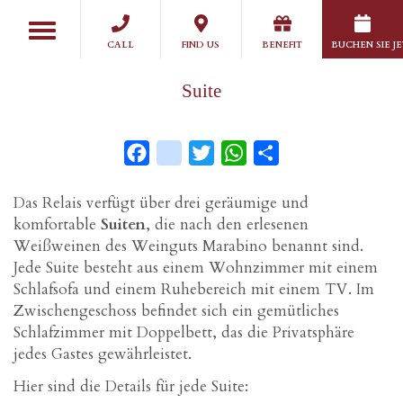
Skip
Toggle
to
navigation
CALL
FIND US
BENEFIT
BUCHEN SIE J
main
content
Suite
Facebook
instagram
Twitter
WhatsApp
Share
Das Relais verfügt über drei geräumige und
komfortable
Suiten
, die nach den erlesenen
Weißweinen des Weinguts Marabino benannt sind.
Jede Suite besteht aus einem Wohnzimmer mit einem
Schlafsofa und einem Ruhebereich mit einem TV. Im
Zwischengeschoss befindet sich ein gemütliches
Schlafzimmer mit Doppelbett, das die Privatsphäre
jedes Gastes gewährleistet.
Hier sind die Details für jede Suite: