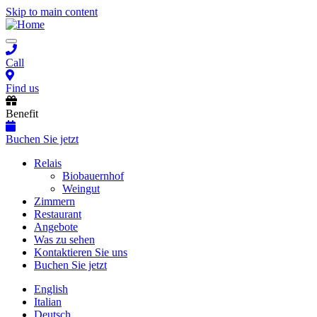
Skip to main content
Toggle
navigation
Call
Find us
Benefit
Buchen Sie jetzt
Main
Relais
Biobauernhof
navigation
Weingut
Zimmern
Restaurant
Angebote
Was zu sehen
Kontaktieren Sie uns
Buchen Sie jetzt
English
Italian
Deutsch