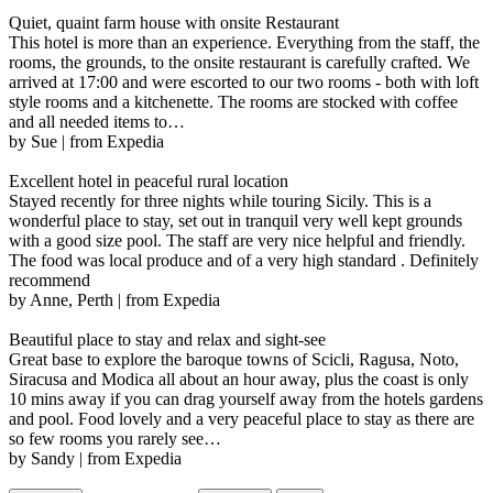
Quiet, quaint farm house with onsite Restaurant
This hotel is more than an experience. Everything from the staff, the
rooms, the grounds, to the onsite restaurant is carefully crafted. We
arrived at 17:00 and were escorted to our two rooms - both with loft
style rooms and a kitchenette. The rooms are stocked with coffee
and all needed items to…
by Sue | from Expedia
Excellent hotel in peaceful rural location
Stayed recently for three nights while touring Sicily. This is a
wonderful place to stay, set out in tranquil very well kept grounds
with a good size pool. The staff are very nice helpful and friendly.
The food was local produce and of a very high standard . Definitely
recommend
by Anne, Perth | from Expedia
Beautiful place to stay and relax and sight-see
Great base to explore the baroque towns of Scicli, Ragusa, Noto,
Siracusa and Modica all about an hour away, plus the coast is only
10 mins away if you can drag yourself away from the hotels gardens
and pool. Food lovely and a very peaceful place to stay as there are
so few rooms you rarely see…
by Sandy | from Expedia