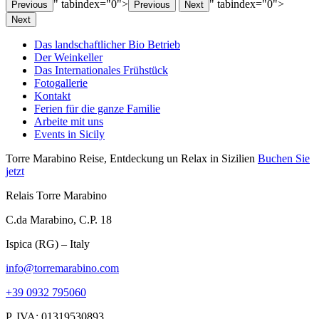
" tabindex="0">
" tabindex="0">
Previous
Previous
Next
Next
Das landschaftlicher Bio Betrieb
Der Weinkeller
Das Internationales Frühstück
Fotogallerie
Kontakt
Ferien für die ganze Familie
Arbeite mit uns
Events in Sicily
Torre Marabino
Reise, Entdeckung un Relax in Sizilien
Buchen Sie
jetzt
Relais Torre Marabino
C.da Marabino, C.P. 18
Ispica (RG) – Italy
info@torremarabino.com
+39 0932 795060
P. IVA: 01319530893