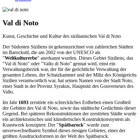
Val di Noto
Kunst, Geschichte und Kultur des sizilianischen Val di Noto
Der Südosten Siziliens ist gekennzeichnet von zahlreichen Städten
im Barockstil, die am 2002 von der UNESCO als
"
Weltkulturerbe
" anerkannt wurden. Dieses Gebiet Siziliens, das
"Val di Noto" oder "Vallo di Noto" gennat wird, einst ein
Verwaltungsbezirk war, der für die gerichtliche Verwaltung der
gesamten Lehens, der Schatzkammer und der Miliz des Königreichs
Sizilien verantwortlich war, hat seinen Namen von der Stadt Noto,
einer Stadt in der Provinz Syrakus, Hauptsitz des Gouverneurs des
Vallo.
Im Jahr
1693
zerstörte ein schreckliches Erdbeben einen Großteil
der Gebiten des Val di Noto, sowie das städtische Gedächtnis dieser
Gegend. Bei späteren Rekonstruktionen der zerstörten Städte wurde
ein architektonisches und künstlerisches Konstruktionssystem als
Kunstwerk konzipiert: Der "
Spätbarock
" wurde zum
unverwechselbaren Symbol dieses riesigen Gebietes, eines der
größten Ausdrucksformen in der Welt des Spätbarock.