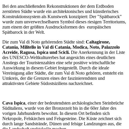
Bei den anschließenden Rekonstruktionen der dem Erdboden
zerstörten Städte wurde ein architektonisches und künstlerisches
Konstruktionssystem als Kunstwerk konzipiert: Der "Spätbarock"
wurde zum unverwechselbaren Symbol dieses riesigen Territoriums,
zum einem der größten Ausdrucksformen des europäischen
Spätbarock in der Welt.
Die zum Val di Noto gehörenden Städte sind:
Caltagirone,
Catania, Militello in Val di Catania, Modica, Noto, Palazzolo
Acreide, Ragusa, Ispica und Scicli.
Die Anerkennung in der Liste
des UNESCO-Weltkulturerbes hat angesichts eines deutlichen
Anstiegs der Touristenzahlen eine sehr positive wirtschaftliche
Auswirkung in diesem Gebiet festgestellt. Durch die ideale
Vereinigung aller Städte, die zum Val di Noto gehören, entsteht ein
Umkreis, der die Grenzen eines der faszinierendsten und
attraktivsten Gebiete Südostsiziliens nachzeichnet.
Cava Ispica
, einer der bedeutendsten archäologischen Steinbrüche
Süditaliens, wurde von der Bronzezeit bis in die 60er Jahre des
vorigen Jahrhunderts bewohnt. In diesem Ort befinden sich
Nekropole, Felskirchen und Felsgesteine. Die Küste zeichnet sich
durch lange Sandstrände, Dünen und felsige Landzungen aus, die
die Landschaft spektakulär machen.