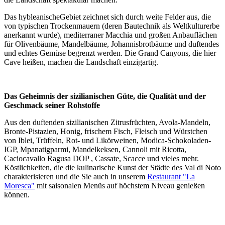
Das hybleanischeGebiet zeichnet sich durch weite Felder aus, die
von typischen Trockenmauern (deren Bautechnik als Weltkulturerbe
anerkannt wurde), mediterraner Macchia und großen Anbauflächen
für Olivenbäume, Mandelbäume, Johannisbrotbäume und duftendes
und echtes Gemüse begrenzt werden. Die Grand Canyons, die hier
Cave heißen, machen die Landschaft einzigartig.
Das Geheimnis der sizilianischen Güte, die Qualität und der
Geschmack seiner Rohstoffe
Aus den duftenden sizilianischen Zitrusfrüchten, Avola-Mandeln,
Bronte-Pistazien, Honig, frischem Fisch, Fleisch und Würstchen
von Iblei, Trüffeln, Rot- und Likörweinen, Modica-Schokoladen-
IGP, Mpanatigparmi, Mandelkeksen, Cannoli mit Ricotta,
Caciocavallo Ragusa DOP , Cassate, Scacce und vieles mehr.
Köstlichkeiten, die die kulinarische Kunst der Städte des Val di Noto
charakterisieren und die Sie auch in unserem
Restaurant "La
Moresca"
mit saisonalen Menüs auf höchstem Niveau genießen
können.