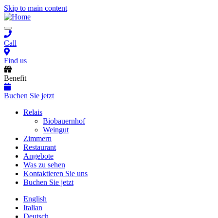
Skip to main content
Toggle
navigation
Call
Find us
Benefit
Buchen Sie jetzt
Main
Relais
Biobauernhof
navigation
Weingut
Zimmern
Restaurant
Angebote
Was zu sehen
Kontaktieren Sie uns
Buchen Sie jetzt
English
Italian
Deutsch