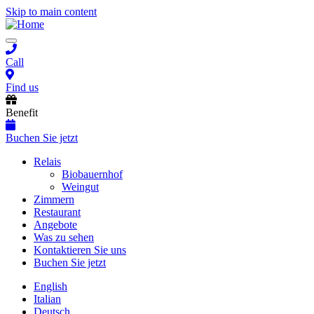
Skip to main content
Toggle
navigation
Call
Find us
Benefit
Buchen Sie jetzt
Main
Relais
Biobauernhof
navigation
Weingut
Zimmern
Restaurant
Angebote
Was zu sehen
Kontaktieren Sie uns
Buchen Sie jetzt
English
Italian
Deutsch