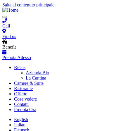
Salta al contenuto principale
Toggle
navigation
Call
Find us
Benefit
Prenota Adesso
Main
Relais
Azienda Bio
navigation
La Cantina
Camere & Suite
Ristorante
Offerte
Cosa vedere
Contatti
Prenota Ora
English
Italian
Deutsch