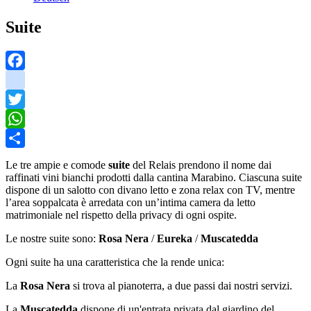
Suite
Facebook
instagram
Twitter
WhatsApp
Share
Le tre ampie e comode
suite
del Relais prendono il nome dai
raffinati vini bianchi prodotti dalla cantina Marabino. Ciascuna suite
dispone di un salotto con divano letto e zona relax con TV, mentre
l’area soppalcata è arredata con un’intima camera da letto
matrimoniale nel rispetto della privacy di ogni ospite.
Le nostre suite sono:
Rosa Nera
/
Eureka
/
Muscatedda
Ogni suite ha una caratteristica che la rende unica:
La
Rosa Nera
si trova al pianoterra, a due passi dai nostri servizi.
La
Muscatedda
dispone di un'entrata privata dal giardino del