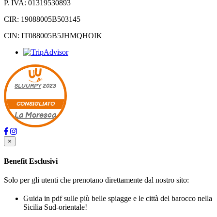
P. IVA: 01319530893
CIR: 19088005B503145
CIN: IT088005B5JHMQHOIK
SLUURPY
2023
CONSIGLIATO
La Moresca
×
Benefit Esclusivi
Solo per gli utenti che prenotano direttamente dal nostro sito:
Guida in pdf sulle più belle spiagge e le città del barocco nella
Sicilia Sud-orientale!