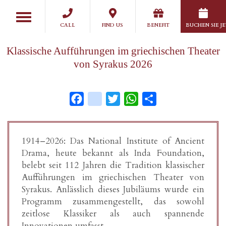
Skip
Toggle
to
navigation
CALL
FIND US
BENEFIT
BUCHEN SIE J
main
content
Klassische Aufführungen im griechischen Theater
von Syrakus 2026
Facebook
instagram
Twitter
WhatsApp
Share
1914–2026: Das National Institute of Ancient
Drama, heute bekannt als Inda Foundation,
belebt seit 112 Jahren die Tradition klassischer
Aufführungen im griechischen Theater von
Syrakus. Anlässlich dieses Jubiläums wurde ein
Programm zusammengestellt, das sowohl
zeitlose Klassiker als auch spannende
Innovationen umfasst.