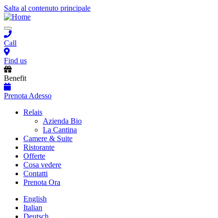
Salta al contenuto principale
Toggle
navigation
Call
Find us
Benefit
Prenota Adesso
Main
Relais
Azienda Bio
navigation
La Cantina
Camere & Suite
Ristorante
Offerte
Cosa vedere
Contatti
Prenota Ora
English
Italian
Deutsch