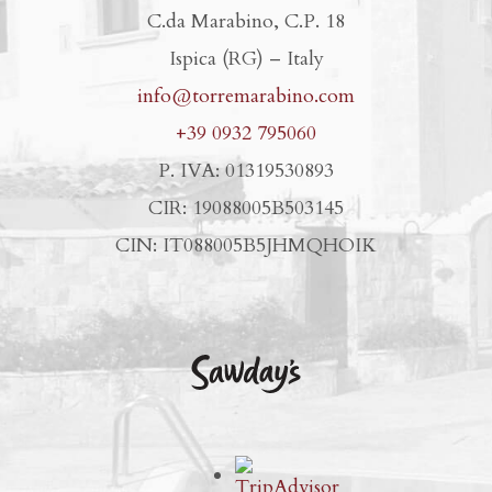
C.da Marabino, C.P. 18
Ispica (RG) – Italy
info@torremarabino.com
+39 0932 795060
P. IVA: 01319530893
CIR: 19088005B503145
CIN: IT088005B5JHMQHOIK