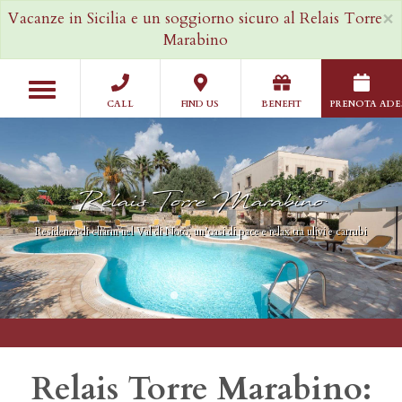
Salta
×
Vacanze in Sicilia e un soggiorno sicuro al Relais Torre
al
Marabino
contenuto
principale
Toggle
navigation
CALL
FIND US
BENEFIT
PRENOTA ADE
Relais Torre Marabino
Residenza di charm nel Val di Noto, un’oasi di pace e relax tra ulivi e carrubi
Relais Torre Marabino: