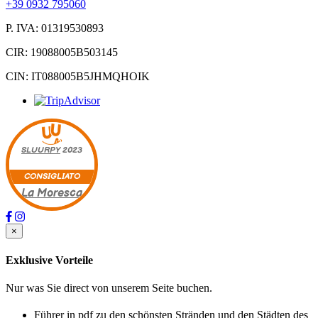
+39 0932 795060
P. IVA: 01319530893
CIR: 19088005B503145
CIN: IT088005B5JHMQHOIK
SLUURPY
2023
CONSIGLIATO
La Moresca
×
Exklusive Vorteile
Nur was Sie direct von unserem Seite buchen.
Führer in pdf zu den schönsten Stränden und den Städten des