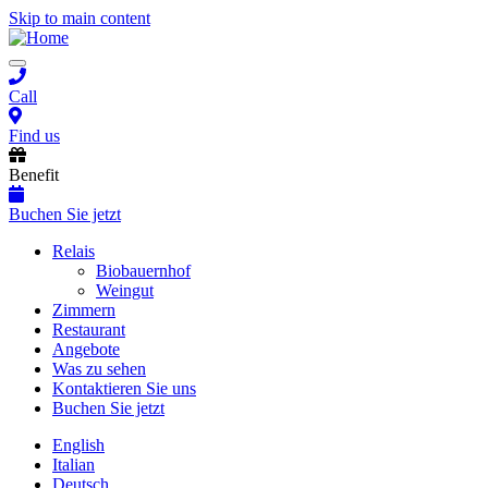
Skip to main content
Toggle
navigation
Call
Find us
Benefit
Buchen Sie jetzt
Main
Relais
Biobauernhof
navigation
Weingut
Zimmern
Restaurant
Angebote
Was zu sehen
Kontaktieren Sie uns
Buchen Sie jetzt
English
Italian
Deutsch