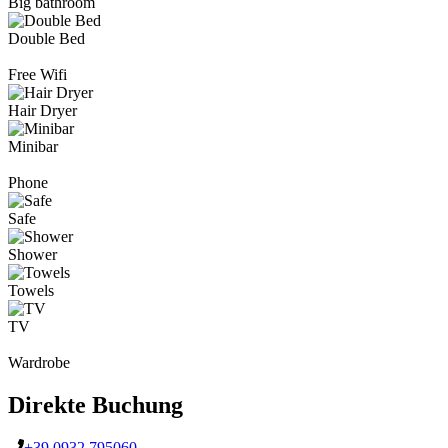
Big bathroom
Double Bed
Free Wifi
Hair Dryer
Minibar
Phone
Safe
Shower
Towels
TV
Wardrobe
Direkte Buchung
+39 0932 795060