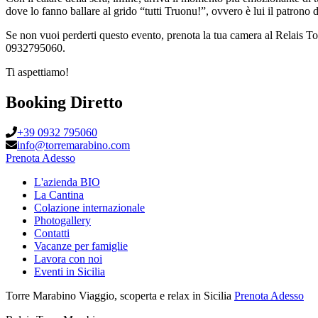
dove lo fanno ballare al grido “tutti Truonu!”, ovvero è lui il patrono d
Se non vuoi perderti questo evento, prenota la tua camera al Relais 
0932795060.
Ti aspettiamo!
Booking Diretto
+39 0932 795060
info@torremarabino.com
Prenota Adesso
L'azienda BIO
La Cantina
Colazione internazionale
Photogallery
Contatti
Vacanze per famiglie
Lavora con noi
Eventi in Sicilia
Torre Marabino
Viaggio, scoperta e relax in Sicilia
Prenota Adesso