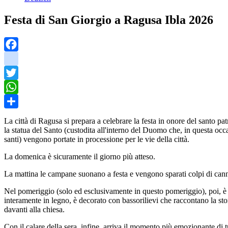
Festa di San Giorgio a Ragusa Ibla 2026
Facebook
instagram
Twitter
WhatsApp
Share
La città di Ragusa si prepara a celebrare la festa in onore del santo p
la statua del Santo (custodita all'interno del Duomo che, in questa occ
santi) vengono portate in processione per le vie della città.
La domenica è sicuramente il giorno più atteso.
La mattina le campane suonano a festa e vengono sparati colpi di can
Nel pomeriggio (solo ed esclusivamente in questo pomeriggio), poi, è 
interamente in legno, è decorato con bassorilievi che raccontano la s
davanti alla chiesa.
Con il calare della sera, infine, arriva il momento più emozionante di tu