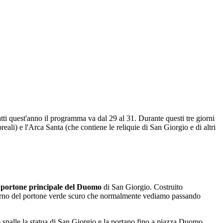
tti quest'anno il programma va dal 29 al 31. Durante questi tre giorni
ali) e l'Arca Santa (che contiene le reliquie di San Giorgio e di altri
 portone principale del Duomo
di San Giorgio. Costruito
interno del portone verde scuro che normalmente vediamo passando
oro spalle la statua di San Giorgio e la portano fino a piazza Duomo,