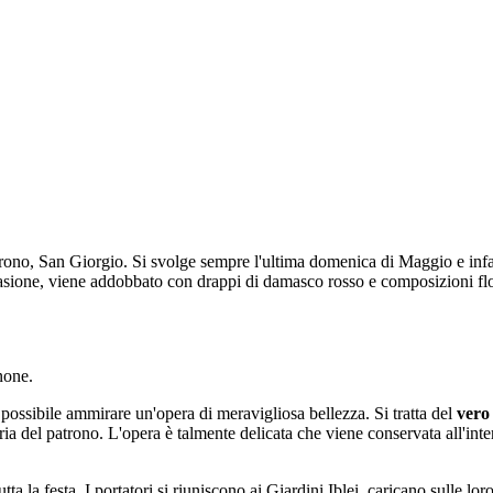
atrono, San Giorgio. Si svolge sempre l'ultima domenica di Maggio e infa
asione, viene addobbato con drappi di damasco rosso e composizioni flore
none.
possibile ammirare un'opera di meravigliosa bellezza. Si tratta del
vero
toria del patrono. L'opera è talmente delicata che viene conservata all'
tta la festa. I portatori si riuniscono ai Giardini Iblei, caricano sulle l