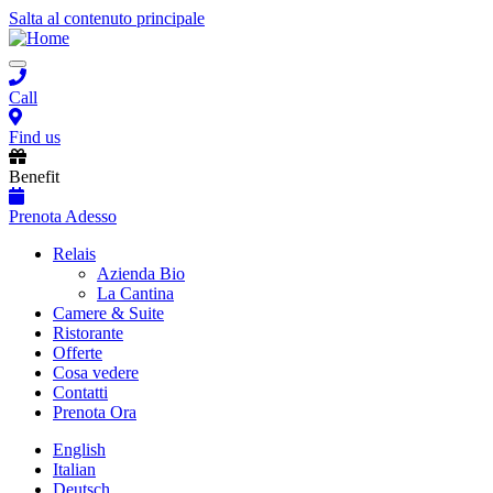
Salta al contenuto principale
Toggle
navigation
Call
Find us
Benefit
Prenota Adesso
Main
Relais
Azienda Bio
navigation
La Cantina
Camere & Suite
Ristorante
Offerte
Cosa vedere
Contatti
Prenota Ora
English
Italian
Deutsch