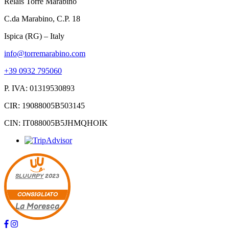
Relais Torre Marabino
C.da Marabino, C.P. 18
Ispica (RG) – Italy
info@torremarabino.com
+39 0932 795060
P. IVA: 01319530893
CIR: 19088005B503145
CIN: IT088005B5JHMQHOIK
SLUURPY
2023
CONSIGLIATO
La Moresca