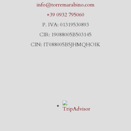
info@torremarabino.com
+39 0932 795060
P. IVA: 01319530893
CIR: 19088005B503145
CIN: IT088005B5JHMQHOIK