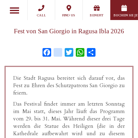
Skip
Toggle
to
navigation
CALL
FIND US
BENEFIT
BUCHEN SIE J
main
content
Fest von San Giorgio in Ragusa Ibla 2026
Facebook
instagram
Twitter
WhatsApp
Share
Die Stadt Ragusa bereitet sich darauf vor, das
Fest zu Ehren des Schutzpatrons San Giorgio zu
feiern.
Das Festival findet immer am letzten Sonntag
im Mai statt, dieses Jahr läuft das Programm
vom 29. bis 31. Mai. Während dieser drei Tage
werden die Statue des Heiligen (die in der
Kathedrale aufbewahrt wird und zu diesem