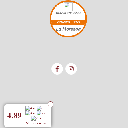
SLUURPY
2023
CONSIGLIATO
La Moresca
4.89
514 reviews