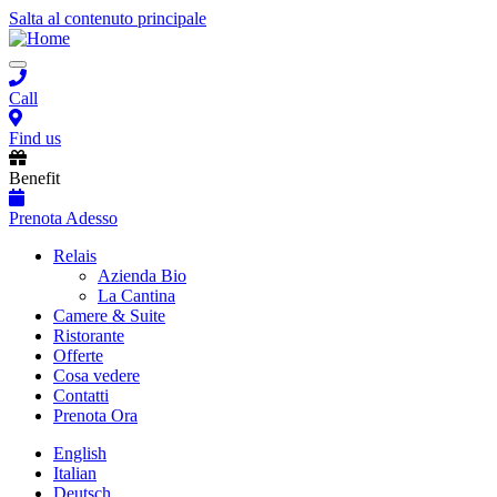
Salta al contenuto principale
Toggle
navigation
Call
Find us
Benefit
Prenota Adesso
Main
Relais
Azienda Bio
navigation
La Cantina
Camere & Suite
Ristorante
Offerte
Cosa vedere
Contatti
Prenota Ora
English
Italian
Deutsch