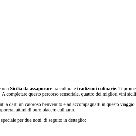
re una
Sicilia da assaporare
tra cultura e
tradizioni culinarie
. Ti promet
 A completare questo percorso sensoriale, quattro dei migliori vini sicilia
ti a darti un caloroso benvenuto e ad accompagnarti in questo viaggio 
porerai attimi di puro piacere culinario.
peciale per due notti, di seguito in dettaglio: