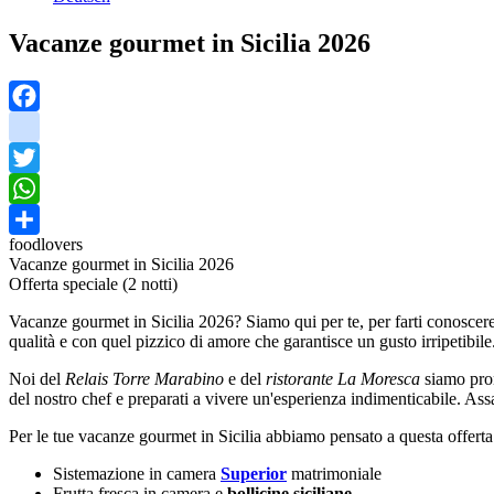
Vacanze gourmet in Sicilia 2026
Facebook
instagram
Twitter
WhatsApp
foodlovers
Share
Vacanze gourmet in Sicilia 2026
Offerta speciale (2 notti)
Vacanze gourmet in Sicilia 2026? Siamo qui per te, per farti conosce
qualità e con quel pizzico di amore che garantisce un gusto irripetibile.
Noi del
Relais Torre Marabino
e del
ristorante La Moresca
siamo pron
del nostro chef e preparati a vivere un'esperienza indimenticabile. Assa
Per le tue vacanze gourmet in Sicilia abbiamo pensato a questa offerta s
Sistemazione in camera
Superior
matrimoniale
Frutta fresca in camera e
bollicine siciliane