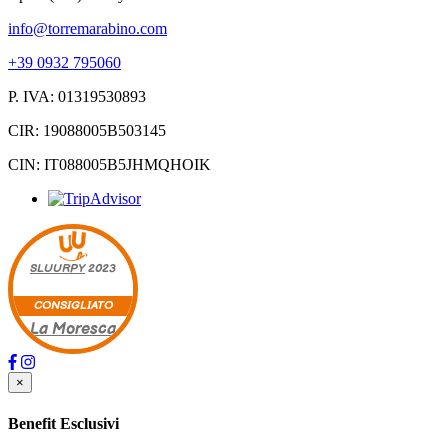
info@torremarabino.com
+39 0932 795060
P. IVA: 01319530893
CIR: 19088005B503145
CIN: IT088005B5JHMQHOIK
SLUURPY
2023
CONSIGLIATO
La Moresca
×
Benefit Esclusivi