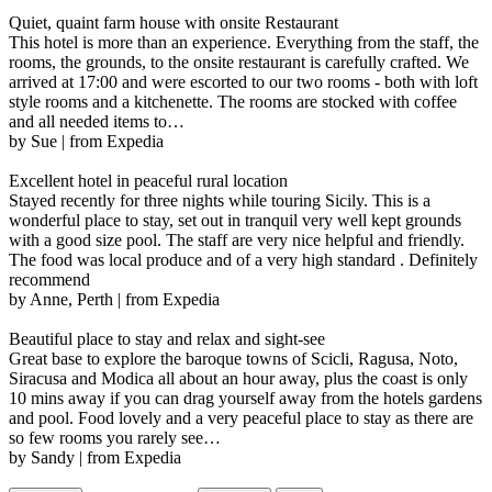
Quiet, quaint farm house with onsite Restaurant
This hotel is more than an experience. Everything from the staff, the
rooms, the grounds, to the onsite restaurant is carefully crafted. We
arrived at 17:00 and were escorted to our two rooms - both with loft
style rooms and a kitchenette. The rooms are stocked with coffee
and all needed items to…
by Sue | from Expedia
Excellent hotel in peaceful rural location
Stayed recently for three nights while touring Sicily. This is a
wonderful place to stay, set out in tranquil very well kept grounds
with a good size pool. The staff are very nice helpful and friendly.
The food was local produce and of a very high standard . Definitely
recommend
by Anne, Perth | from Expedia
Beautiful place to stay and relax and sight-see
Great base to explore the baroque towns of Scicli, Ragusa, Noto,
Siracusa and Modica all about an hour away, plus the coast is only
10 mins away if you can drag yourself away from the hotels gardens
and pool. Food lovely and a very peaceful place to stay as there are
so few rooms you rarely see…
by Sandy | from Expedia