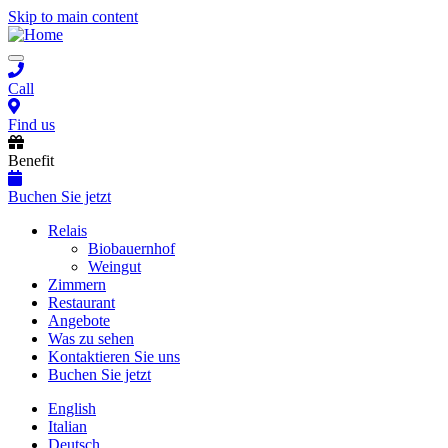
Skip to main content
Toggle
navigation
Call
Find us
Benefit
Buchen Sie jetzt
Main
Relais
Biobauernhof
navigation
Weingut
Zimmern
Restaurant
Angebote
Was zu sehen
Kontaktieren Sie uns
Buchen Sie jetzt
English
Italian
Deutsch