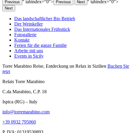
" tabindex="0">
" tabindex="0">
Previous
Previous
Next
Next
Das landschaftlicher Bio Betrieb
Der Weinkeller
Das Internationales Frühstück
Fotogallerie
Kontakt
Ferien für die ganze Familie
Arbeite mit uns
Events in Sicily
Torre Marabino
Reise, Entdeckung un Relax in Sizilien
Buchen Sie
jetzt
Relais Torre Marabino
C.da Marabino, C.P. 18
Ispica (RG) – Italy
info@torremarabino.com
+39 0932 795060
P. IVA: 01319530893