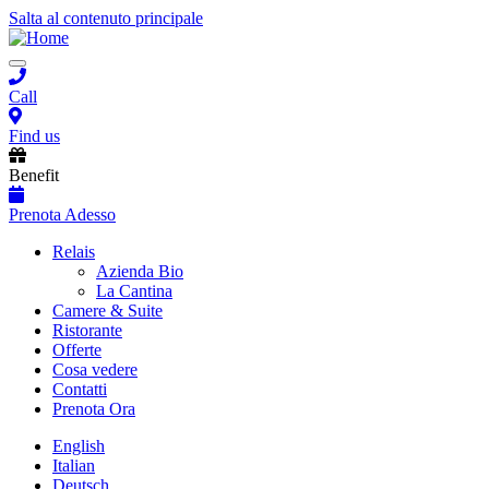
Salta al contenuto principale
Toggle
navigation
Call
Find us
Benefit
Prenota Adesso
Main
Relais
Azienda Bio
navigation
La Cantina
Camere & Suite
Ristorante
Offerte
Cosa vedere
Contatti
Prenota Ora
English
Italian
Deutsch