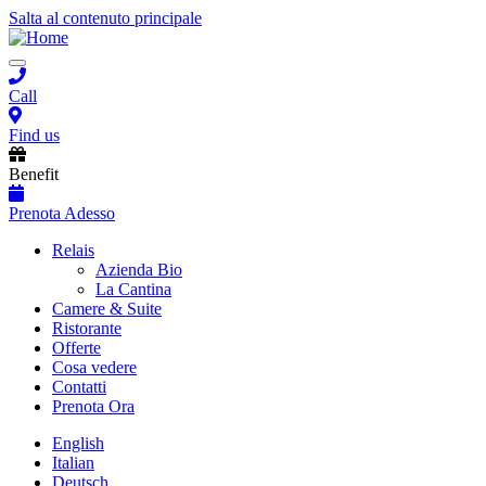
Salta al contenuto principale
Toggle
navigation
Call
Find us
Benefit
Prenota Adesso
Main
Relais
Azienda Bio
navigation
La Cantina
Camere & Suite
Ristorante
Offerte
Cosa vedere
Contatti
Prenota Ora
English
Italian
Deutsch